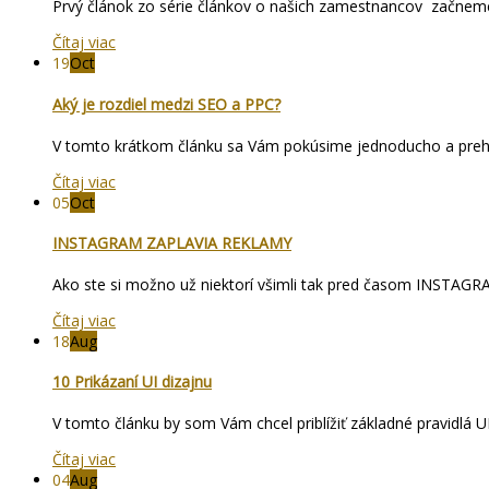
Prvý článok zo série článkov o našich zamestnancov začneme
Čítaj viac
19
Oct
Aký je rozdiel medzi SEO a PPC?
V tomto krátkom článku sa Vám pokúsime jednoducho a prehľa
Čítaj viac
05
Oct
INSTAGRAM ZAPLAVIA REKLAMY
Ako ste si možno už niektorí všimli tak pred časom INSTAGRA
Čítaj viac
18
Aug
10 Prikázaní UI dizajnu
V tomto článku by som Vám chcel priblížiť základné pravidlá UI
Čítaj viac
04
Aug