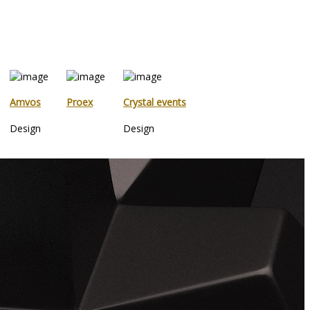
Amvos
Proex
Crystal events
Design
Design