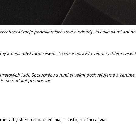
izovať moje podnikateľské vízie a nápady, tak ako sa mi ani nesn
 nasli adekvatni reseni. To vse v opravdu velmi rychlem case. Nejv
tretových ľudí. Spoluprácu s nimi si veľmi pochvaľujeme a ceníme. 
udeme naďalej prehlbovať.
e farby stien alebo oblečenia, tak isto, možno aj viac