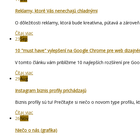
Reklamy, ktoré Vás nenechajú chladnými
O dôležitosti reklamy, ktorá bude kreatívna, pútavá a zárove
Čítaj viac
23
Sep
10 "must have" vylepšení na Google Chrome pre web dizajné
V tomto článku vám priblížime 10 najlepších rozšírení pre Goo
Čítaj viac
29
Aug
Instagram biznis profily prichádzajú
Biznis profily sú tu! Prečítajte si niečo o novom type profilu
Čítaj viac
26
Nov
Niečo o nás (grafika)