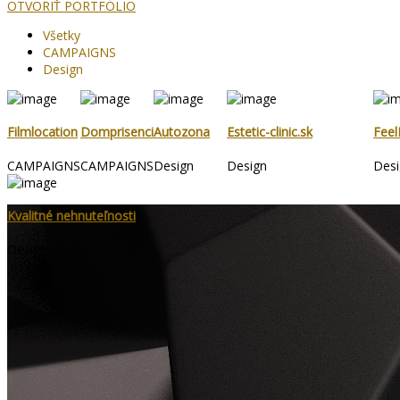
OTVORIŤ PORTFÓLIO
Všetky
CAMPAIGNS
Design
Filmlocation
Domprisenci
Autozona
Estetic-clinic.sk
Feel
CAMPAIGNS
CAMPAIGNS
Design
Design
Desi
Kvalitné nehnuteľnosti
Design