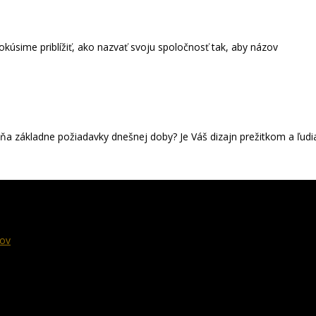
úsime priblížiť, ako nazvať svoju spoločnosť tak, aby názov
kladne požiadavky dnešnej doby? Je Váš dizajn prežitkom a ľudi
rov