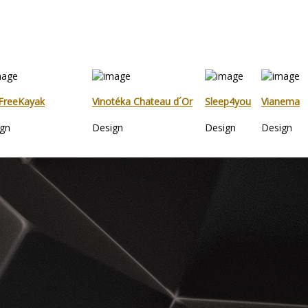
FreeKayak
Vinotéka Chateau d´Or
Sleep4you
Vianema
gn
Design
Design
Design