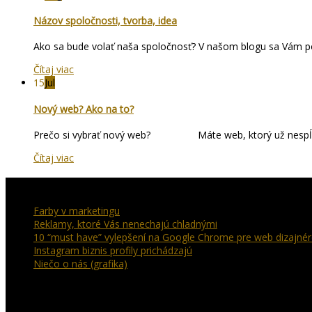
Názov spoločnosti, tvorba, idea
Ako sa bude volať naša spoločnosť? V našom blogu sa Vám pok
Čítaj viac
15
Jul
Nový web? Ako na to?
Prečo si vybrať nový web? Máte web, ktorý už nespĺňa zá
Čítaj viac
Najnovšie články
Farby v marketingu
Reklamy, ktoré Vás nenechajú chladnými
10 “must have” vylepšení na Google Chrome pre web dizajné
Instagram biznis profily prichádzajú
Niečo o nás (grafika)
Moyzesova 16,