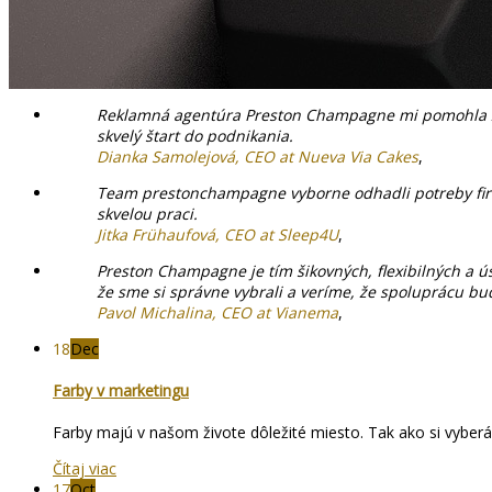
Reklamná agentúra Preston Champagne mi pomohla zreal
skvelý štart do podnikania.
Dianka Samolejová, CEO at Nueva Via Cakes
,
Team prestonchampagne vyborne odhadli potreby firmy a
skvelou praci.
Jitka Frühaufová, CEO at Sleep4U
,
Preston Champagne je tím šikovných, flexibilných a ús
že sme si správne vybrali a veríme, že spoluprácu b
Pavol Michalina, CEO at Vianema
,
18
Dec
Farby v marketingu
Farby majú v našom živote dôležité miesto. Tak ako si vyberám
Čítaj viac
17
Oct